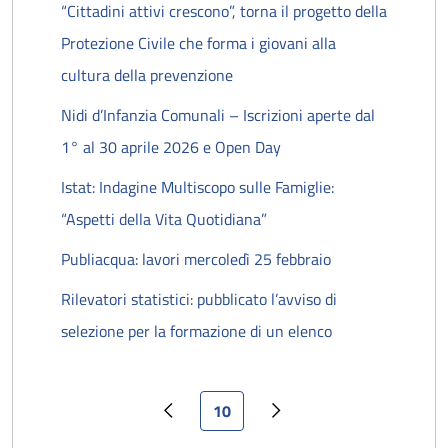
“Cittadini attivi crescono”, torna il progetto della
Protezione Civile che forma i giovani alla
cultura della prevenzione
Nidi d’Infanzia Comunali – Iscrizioni aperte dal
1° al 30 aprile 2026 e Open Day
Istat: Indagine Multiscopo sulle Famiglie:
“Aspetti della Vita Quotidiana”
Publiacqua: lavori mercoledì 25 febbraio
Rilevatori statistici: pubblicato l’avviso di
selezione per la formazione di un elenco
Pagina attuale
10
Pagina precedente
Pagina successiva