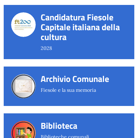
Candidatura Fiesole
Capitale italiana della
cultura
2028
Archivio Comunale
Fiesole e la sua memoria
Biblioteca
Biblioteche comunali