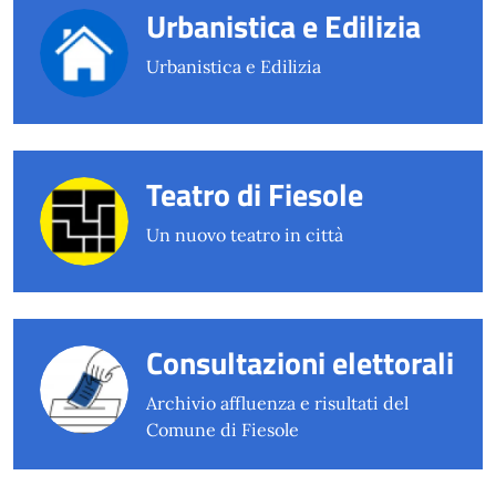
Urbanistica e Edilizia
Urbanistica e Edilizia
Teatro di Fiesole
Un nuovo teatro in città
Consultazioni elettorali
Archivio affluenza e risultati del
Comune di Fiesole