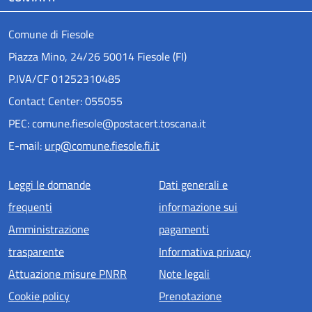
Comune di Fiesole
Piazza Mino, 24/26 50014 Fiesole (FI)
P.IVA/CF 01252310485
Contact Center: 055055
PEC: comune.fiesole@postacert.toscana.it
E-mail:
urp@comune.fiesole.fi.it
Menu piè di pagina
Leggi le domande
Dati generali e
frequenti
informazione sui
Amministrazione
pagamenti
trasparente
Informativa privacy
Attuazione misure PNRR
Note legali
Cookie policy
Prenotazione