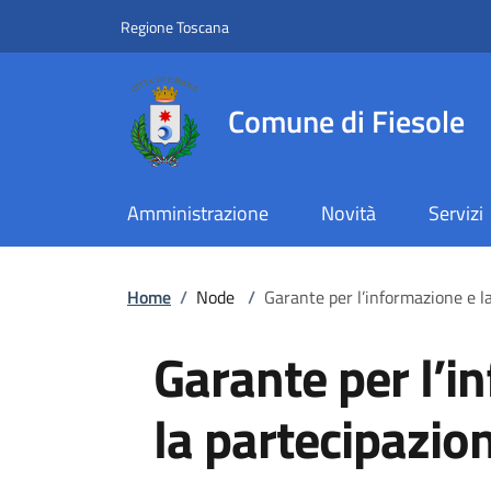
Slim top
Salta al contenuto principale
Vai al contenuto del piè di pagina
Regione Toscana
Comune di Fiesole
Amministrazione
Novità
Servizi
Briciole di pane
Home
/
Node
/
Garante per l’informazione e l
Garante per l’i
la partecipazio