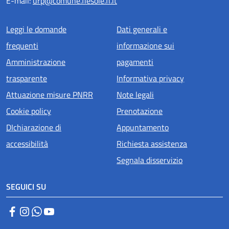
E-mail:
urp@comune.fiesole.fi.it
Menu piè di pagina
Leggi le domande
Dati generali e
frequenti
informazione sui
Amministrazione
pagamenti
trasparente
Informativa privacy
Attuazione misure PNRR
Note legali
Cookie policy
Prenotazione
DIchiarazione di
Appuntamento
accessibilità
Richiesta assistenza
Segnala disservizio
SEGUICI SU
Facebook
Instagram
WhatsApp
YouTube