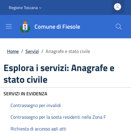
Salta al contenuto principale
Vai al contenuto del piè di pagina
Slim top
Regione Toscana
Comune di Fiesole
Briciole di pane
Home
/
Servizi
/
Anagrafe e stato civile
Esplora i servizi: Anagrafe e
stato civile
SERVIZI IN EVIDENZA
Contrassegno per invalidi
Contrassegno per la sosta residenti nella Zona F
Richiesta di accesso agli atti