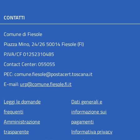
CONTATTI
Comune di Fiesole
Piazza Mino, 24/26 50014 Fiesole (FI)
P.IVA/CF 01252310485
Contact Center: 055055
PEC: comune.fiesole@postacert.toscana.it
E-mail:
urp@comune.fiesole.fi.it
Menu piè di pagina
Leggi le domande
Dati generali e
frequenti
informazione sui
Amministrazione
pagamenti
trasparente
Informativa privacy