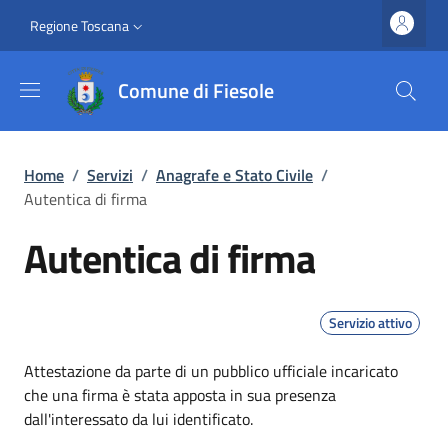
Salta al contenuto principale
Vai al contenuto del piè di pagina
Slim top
Regione Toscana
Comune di Fiesole
Briciole di pane
Home
/
Servizi
/
Anagrafe e Stato Civile
/
Autentica di firma
Autentica di firma
Servizio attivo
Dettagli
Attestazione da parte di un pubblico ufficiale incaricato
che una firma è stata apposta in sua presenza
dall'interessato da lui identificato.