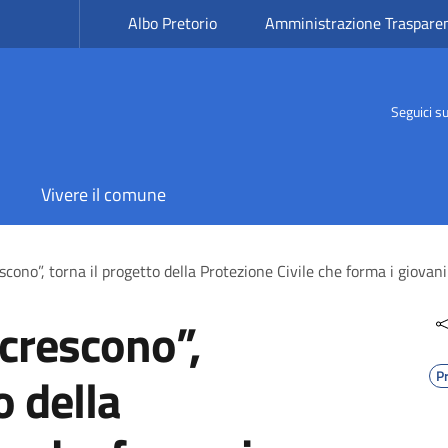
Albo Pretorio
Amministrazione Traspare
Seguici s
Vivere il comune
escono”, torna il progetto della Protezione Civile che forma i giovan
i crescono”,
o della
Pr