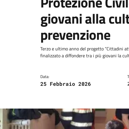
Protezione Civi
giovani alla cul
prevenzione
Dettagli
Descrizione breve
Terzo e ultimo anno del progetto “Cittadini at
finalizzato a diffondere tra i più giovani la cul
Data:
25 Febbraio 2026
Image