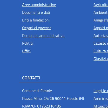
Aree amministrative
Agricolt
Documenti e dati
Ambient
Enti e fondazioni
Anagrafe 
Organi di governo
Appalti p
Personale amministrativo
Autorizz
Politici
Catasto 
Uffici
Cultura 
Giustizia
CONTATTI
Men
Comune di Fiesole
Leggi le
Piazza Mino, 24/26 50014 Fiesole (FI)
Amminist
P.IVA/CF 01252310485
Attuazi