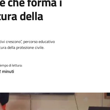
le che forma i
tura della
tivi crescono”, percorso educativo
tura della protezione civile.
Tempo di lettura:
2 minuti