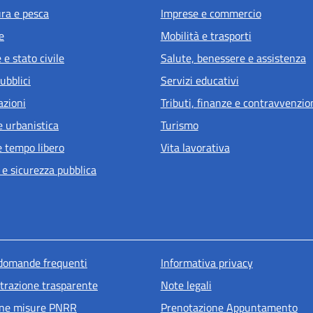
ura e pesca
Imprese e commercio
e
Mobilità e trasporti
e stato civile
Salute, benessere e assistenza
ubblici
Servizi educativi
azioni
Tributi, finanze e contravvenzio
e urbanistica
Turismo
e tempo libero
Vita lavorativa
 e sicurezza pubblica
u piè di pagina
 domande frequenti
Informativa privacy
razione trasparente
Note legali
one misure PNRR
Prenotazione Appuntamento