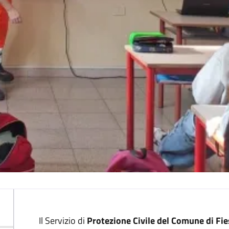
Descrizione
Il Servizio di
Protezione Civile del Comune di Fie