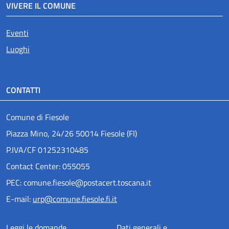
VIVERE IL COMUNE
Eventi
Luoghi
CONTATTI
Comune di Fiesole
Piazza Mino, 24/26 50014 Fiesole (FI)
P.IVA/CF 01252310485
Contact Center: 055055
PEC: comune.fiesole@postacert.toscana.it
E-mail:
urp@comune.fiesole.fi.it
Leggi le domande
Dati generali e