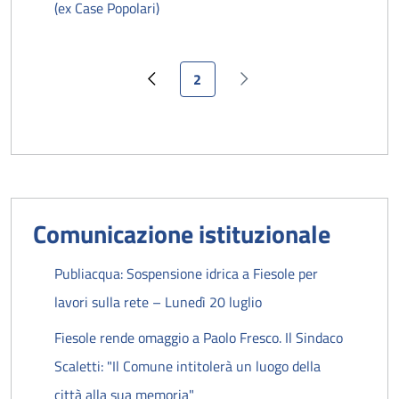
(ex Case Popolari)
Pagina attuale
2
Pagina precedente
Pagina successiva
Comunicazione istituzionale
Publiacqua: Sospensione idrica a Fiesole per
lavori sulla rete – Lunedì 20 luglio
Fiesole rende omaggio a Paolo Fresco. Il Sindaco
Scaletti: "Il Comune intitolerà un luogo della
città alla sua memoria"