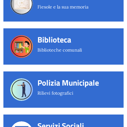
Fiesole e la sua memoria
Biblioteca
Biblioteche comunali
Polizia Municipale
Rilievi fotografici
Servizi Sociali,