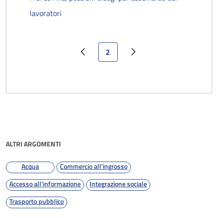
lavoratori
Pagina attuale
2
Pagina precedente
Pagina successiva
ALTRI ARGOMENTI
Acqua
Commercio all'ingrosso
Accesso all'informazione
Integrazione sociale
Trasporto pubblico