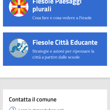
Fiesole Paesaggi
plurali
Cosa fare e cosa vedere a Fiesole
Fiesole Città Educante
Strategie e azioni per ripensare la
città a partire dalle scuole
Contatta il comune