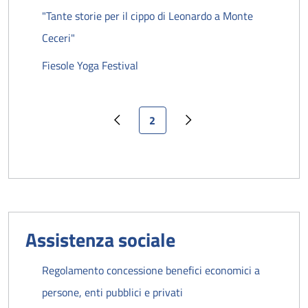
"Tante storie per il cippo di Leonardo a Monte
Ceceri"
Fiesole Yoga Festival
Pagina attuale
2
Pagina precedente
Pagina successiva
Assistenza sociale
Regolamento concessione benefici economici a
persone, enti pubblici e privati