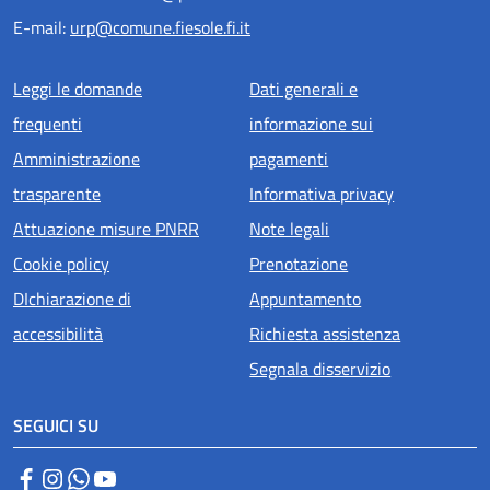
E-mail:
urp@comune.fiesole.fi.it
Menu piè di pagina
Leggi le domande
Dati generali e
frequenti
informazione sui
Amministrazione
pagamenti
trasparente
Informativa privacy
Attuazione misure PNRR
Note legali
Cookie policy
Prenotazione
DIchiarazione di
Appuntamento
accessibilità
Richiesta assistenza
Segnala disservizio
SEGUICI SU
Facebook
Instagram
WhatsApp
YouTube