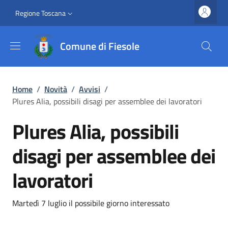
Salta al contenuto principale
Vai al contenuto del piè di pagina
Slim top
Regione Toscana
Comune di Fiesole
Briciole di pane
Home
/
Novità
/
Avvisi
/
Plures Alia, possibili disagi per assemblee dei lavoratori
Plures Alia, possibili
disagi per assemblee dei
lavoratori
Dettagli
Descrizione breve
Martedì 7 luglio il possibile giorno interessato