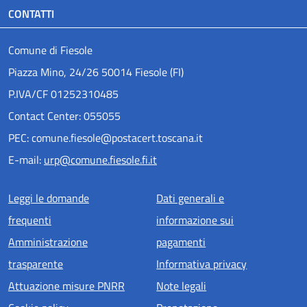
CONTATTI
Comune di Fiesole
Piazza Mino, 24/26 50014 Fiesole (FI)
P.IVA/CF 01252310485
Contact Center: 055055
PEC: comune.fiesole@postacert.toscana.it
E-mail:
urp@comune.fiesole.fi.it
Menu piè di pagina
Leggi le domande
Dati generali e
frequenti
informazione sui
Amministrazione
pagamenti
trasparente
Informativa privacy
Attuazione misure PNRR
Note legali