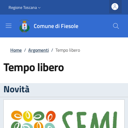
Salta al contenuto principale
Vai al contenuto del piè di pagina
Slim top
Regione Toscana
Comune di Fiesole
Briciole di pane
Home
/
Argomenti
/
Tempo libero
Tempo libero
Novità