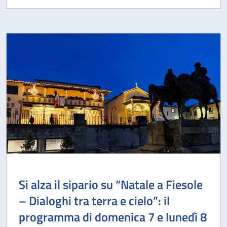
Si alza il sipario su “Natale a Fiesole
– Dialoghi tra terra e cielo”: il
programma di domenica 7 e lunedì 8