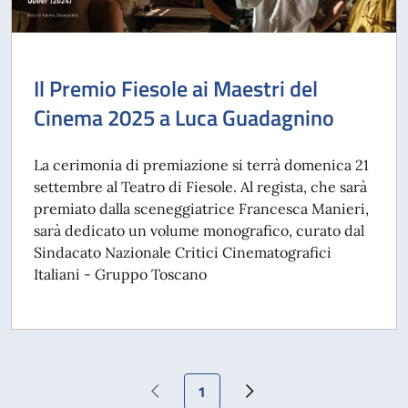
Il Premio Fiesole ai Maestri del
Cinema 2025 a Luca Guadagnino
La cerimonia di premiazione si terrà domenica 21
settembre al Teatro di Fiesole. Al regista, che sarà
premiato dalla sceneggiatrice Francesca Manieri,
sarà dedicato un volume monografico, curato dal
Sindacato Nazionale Critici Cinematografici
Italiani - Gruppo Toscano
Pagina attuale
1
Pagina precedente
Pagina successiva