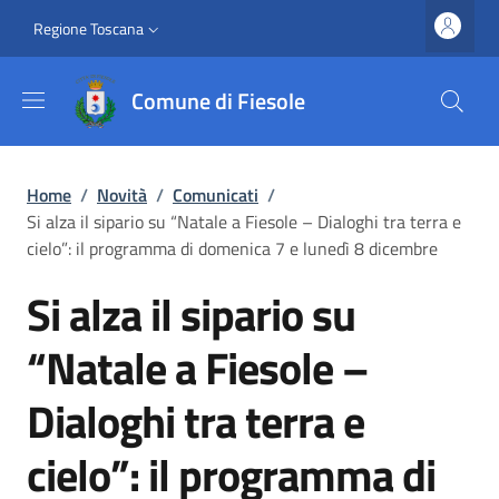
Salta al contenuto principale
Vai al contenuto del piè di pagina
Slim top
Regione Toscana
Comune di Fiesole
Briciole di pane
Home
/
Novità
/
Comunicati
/
Si alza il sipario su “Natale a Fiesole – Dialoghi tra terra e
cielo”: il programma di domenica 7 e lunedì 8 dicembre
Si alza il sipario su
“Natale a Fiesole –
Dialoghi tra terra e
cielo”: il programma di