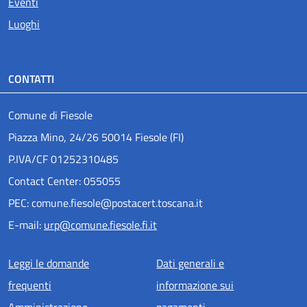
Eventi
Luoghi
CONTATTI
Comune di Fiesole
Piazza Mino, 24/26 50014 Fiesole (FI)
P.IVA/CF 01252310485
Contact Center: 055055
PEC: comune.fiesole@postacert.toscana.it
E-mail:
urp@comune.fiesole.fi.it
Menu piè di pagina
Leggi le domande
Dati generali e
frequenti
informazione sui
Amministrazione
pagamenti