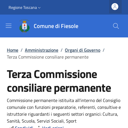
Salta al contenuto principale
Vai al contenuto del piè di pagina
Slim top
Regione Toscana
Comune di Fiesole
Briciole di pane
Home
/
Amministrazione
/
Organi di Governo
/
Terza Commissione consiliare permanente
Terza Commissione
consiliare permanente
Dettagli
Commissione permanente istituita all'interno del Consiglio
comunale con funzioni preparatorie, referenti, consultive e
istruttorie riguardanti i seguenti settori organici: Cultura,
Sanità, Scuola, Servizi Sociali, Sport
Condividi
Vedi azioni