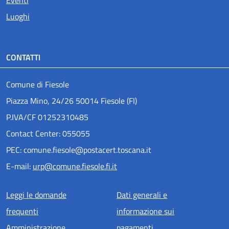
Luoghi
CONTATTI
Comune di Fiesole
Piazza Mino, 24/26 50014 Fiesole (FI)
P.IVA/CF 01252310485
Contact Center: 055055
PEC: comune.fiesole@postacert.toscana.it
E-mail:
urp@comune.fiesole.fi.it
Menu piè di pagina
Leggi le domande
Dati generali e
frequenti
informazione sui
Amministrazione
pagamenti