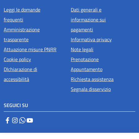
Menu piè di pagina
Leggi le domande
Dati generali e
frequenti
informazione sui
Amministrazione
pagamenti
trasparente
Informativa privacy
Attuazione misure PNRR
Note legali
Cookie policy
Prenotazione
DIchiarazione di
Appuntamento
accessibilità
Richiesta assistenza
Segnala disservizio
SEGUICI SU
Facebook
Instagram
WhatsApp
YouTube