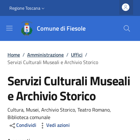
Salta al contenuto principale
Vai al contenuto del piè di pagina
Slim top
Regione Toscana
Comune di Fiesole
Briciole di pane
Home
/
Amministrazione
/
Uffici
/
Servizi Culturali Museali e Archivio Storico
Servizi Culturali Museali
e Archivio Storico
Dettagli
Cultura, Musei, Archivio Storico, Teatro Romano,
Biblioteca comunale
Condividi
Vedi azioni