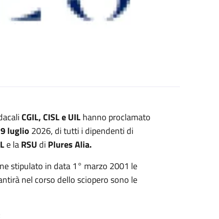
dacali
CGIL, CISL e UIL
hanno proclamato
o
9 luglio
2026, di tutti i dipendenti di
EL
e la
RSU
di
Plures Alia.
ne stipulato in data 1° marzo 2001 le
ntirà nel corso dello sciopero sono le
;