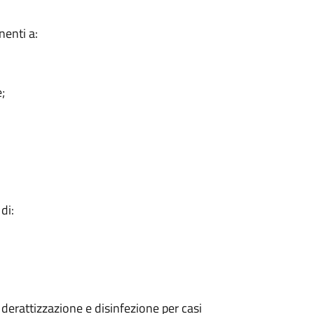
inenti a:
e;
 di:
 derattizzazione e disinfezione per casi