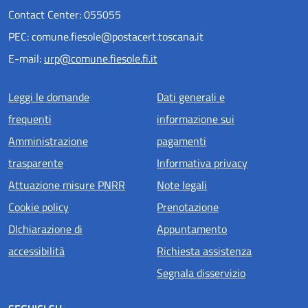
Contact Center: 055055
PEC: comune.fiesole@postacert.toscana.it
E-mail:
urp@comune.fiesole.fi.it
Menu piè di pagina
Leggi le domande
Dati generali e
frequenti
informazione sui
Amministrazione
pagamenti
trasparente
Informativa privacy
Attuazione misure PNRR
Note legali
Cookie policy
Prenotazione
DIchiarazione di
Appuntamento
accessibilità
Richiesta assistenza
Segnala disservizio