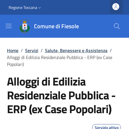
Salta al contenuto principale
Vai al contenuto del piè di pagina
Slim top
Regione Toscana
Comune di Fiesole
Briciole di pane
Home
/
Servizi
/
Salute, Benessere e Assistenza
/
Alloggi di Edilizia Residenziale Pubblica - ERP (ex Case
Popolari)
Alloggi di Edilizia
Residenziale Pubblica -
ERP (ex Case Popolari)
Servizio attivo