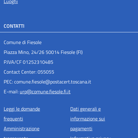
Luoghi
CONTATTI
Comune di Fiesole
Piazza Mino, 24/26 50014 Fiesole (FI)
P.IVA/CF 01252310485
Contact Center: 055055
PEC: comune.fiesole@postacert.toscana.it
E-mail:
urp@comune.fiesole.fi.it
Menu piè di pagina
Leggi le domande
Dati generali e
frequenti
informazione sui
Amministrazione
pagamenti