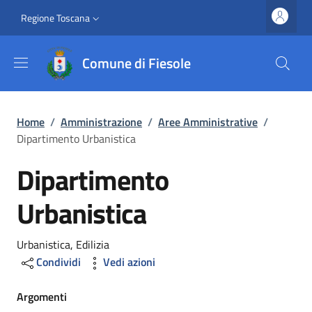
Salta al contenuto principale
Vai al contenuto del piè di pagina
Slim top
Regione Toscana
Comune di Fiesole
Briciole di pane
Home
/
Amministrazione
/
Aree Amministrative
/
Dipartimento Urbanistica
Dipartimento
Urbanistica
Dettagli
Urbanistica, Edilizia
Condividi
Vedi azioni
Argomenti