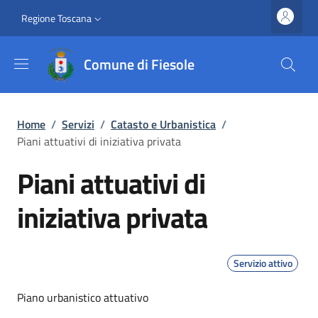
Salta al contenuto principale
Vai al contenuto del piè di pagina
Slim top
Regione Toscana
Comune di Fiesole
Briciole di pane
Home
/
Servizi
/
Catasto e Urbanistica
/
Piani attuativi di iniziativa privata
Piani attuativi di
iniziativa privata
Servizio attivo
Dettagli
Piano urbanistico attuativo