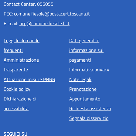
Contact Center: 055055
PEC: comune.fiesole@postacert.toscana.it
E-mail:
urp@comune.fiesole.fi.it
Menu piè di pagina
Leggi le domande
Dati generali e
frequenti
informazione sui
Amministrazione
pagamenti
trasparente
Informativa privacy
Attuazione misure PNRR
Note legali
Cookie policy
Prenotazione
DIchiarazione di
Appuntamento
accessibilità
Richiesta assistenza
Segnala disservizio
SEGUICI SU