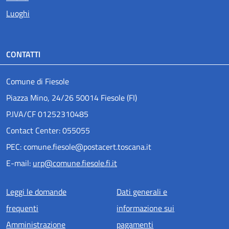
Luoghi
CONTATTI
Comune di Fiesole
Piazza Mino, 24/26 50014 Fiesole (FI)
P.IVA/CF 01252310485
Contact Center: 055055
PEC: comune.fiesole@postacert.toscana.it
E-mail:
urp@comune.fiesole.fi.it
Menu piè di pagina
Leggi le domande
Dati generali e
frequenti
informazione sui
Amministrazione
pagamenti