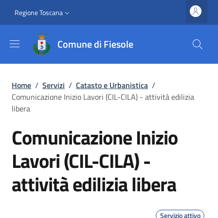
Salta al contenuto principale
Vai al contenuto del piè di pagina
Slim top
Regione Toscana
Comune di Fiesole
Briciole di pane
Home
/
Servizi
/
Catasto e Urbanistica
/
Comunicazione Inizio Lavori (CIL-CILA) - attività edilizia
libera
Comunicazione Inizio
Lavori (CIL-CILA) -
attività edilizia libera
Servizio attivo