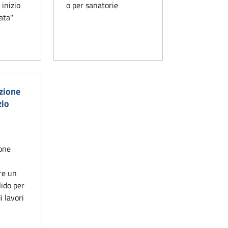
inizio
o per sanatorie
ata"
zione
zio
one
o
re un
alido per
i lavori