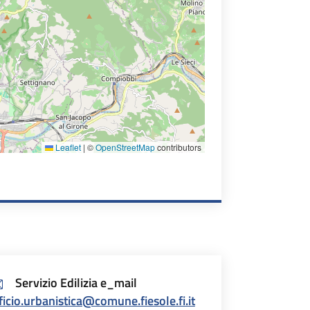
Leaflet
|
©
OpenStreetMap
contributors
Servizio Edilizia e_mail
ficio.urbanistica@comune.fiesole.fi.it