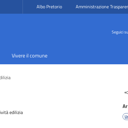
Albo Pretorio
Amministrazione Traspare
Seguici s
Vivere il comune
ilizia
Ar
ività edilizia
U