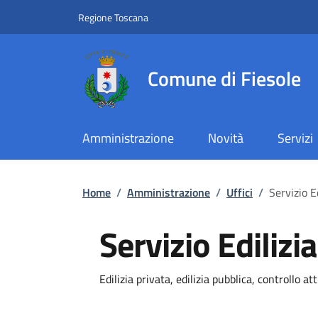
Slim top
Salta al contenuto principale
Vai al contenuto del piè di pagina
Regione Toscana
Comune di Fiesole
Amministrazione
Novità
Servizi
Briciole di pane
Home
/
Amministrazione
/
Uffici
/
Servizio Ed
Servizio Edilizia
Dettagli
Edilizia privata, edilizia pubblica, controllo att