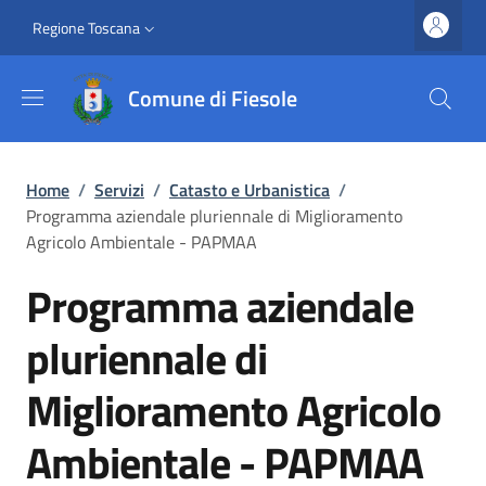
Salta al contenuto principale
Vai al contenuto del piè di pagina
Slim top
Regione Toscana
Comune di Fiesole
Briciole di pane
Home
/
Servizi
/
Catasto e Urbanistica
/
Programma aziendale pluriennale di Miglioramento
Agricolo Ambientale - PAPMAA
Programma aziendale
pluriennale di
Miglioramento Agricolo
Ambientale - PAPMAA