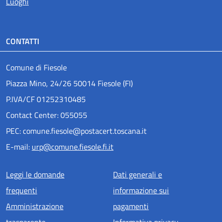
Luoghi
CONTATTI
Comune di Fiesole
Piazza Mino, 24/26 50014 Fiesole (FI)
P.IVA/CF 01252310485
Contact Center: 055055
PEC: comune.fiesole@postacert.toscana.it
E-mail:
urp@comune.fiesole.fi.it
Menu piè di pagina
Leggi le domande
Dati generali e
frequenti
informazione sui
Amministrazione
pagamenti
trasparente
Informativa privacy