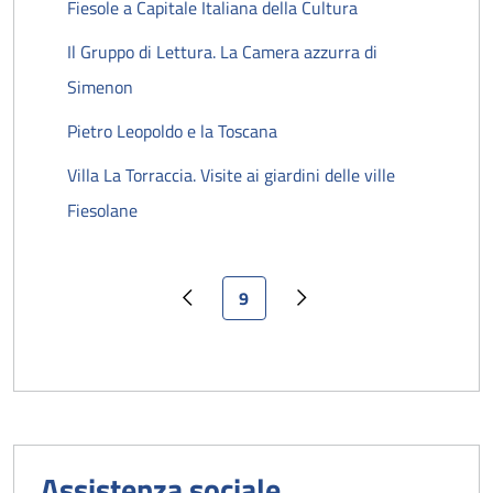
Fiesole a Capitale Italiana della Cultura
Il Gruppo di Lettura. La Camera azzurra di
Simenon
Pietro Leopoldo e la Toscana
Villa La Torraccia. Visite ai giardini delle ville
Fiesolane
Pagina attuale
9
Pagina precedente
Pagina successiva
Assistenza sociale