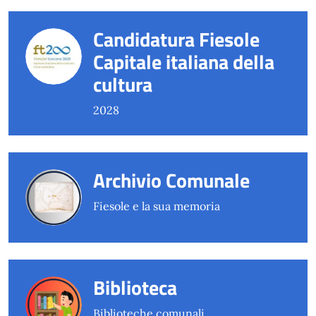
Candidatura Fiesole
Capitale italiana della
cultura
2028
Archivio Comunale
Fiesole e la sua memoria
Biblioteca
Biblioteche comunali