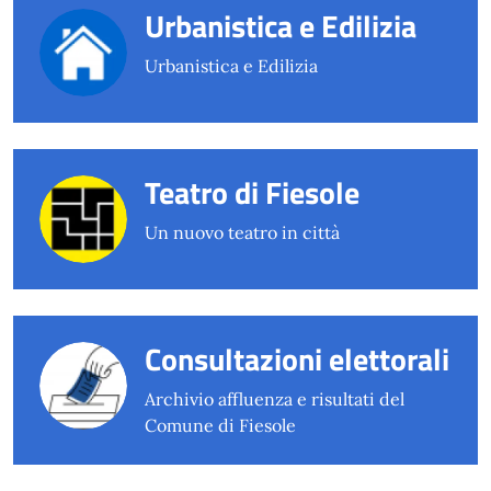
Urbanistica e Edilizia
Urbanistica e Edilizia
Teatro di Fiesole
Un nuovo teatro in città
Consultazioni elettorali
Archivio affluenza e risultati del
Comune di Fiesole