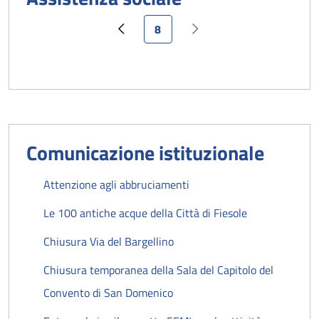
Pagina attuale
8
Pagina precedente
Pagina successiva
Comunicazione istituzionale
Attenzione agli abbruciamenti
Le 100 antiche acque della Città di Fiesole
Chiusura Via del Bargellino
Chiusura temporanea della Sala del Capitolo del
Convento di San Domenico