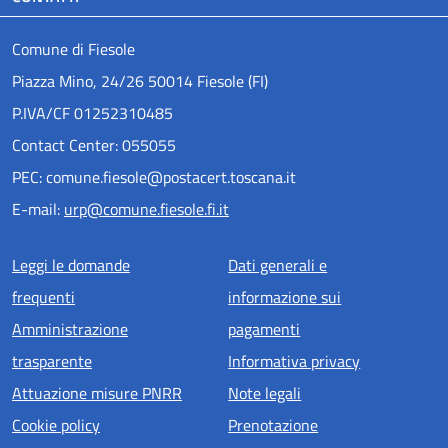
Comune di Fiesole
Piazza Mino, 24/26 50014 Fiesole (FI)
P.IVA/CF 01252310485
Contact Center: 055055
PEC: comune.fiesole@postacert.toscana.it
E-mail:
urp@comune.fiesole.fi.it
Menu piè di pagina
Leggi le domande
Dati generali e
frequenti
informazione sui
Amministrazione
pagamenti
trasparente
Informativa privacy
Attuazione misure PNRR
Note legali
Cookie policy
Prenotazione