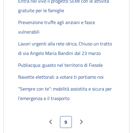
Entra nel vivo il progetto SEMI con le attività
gratuite per le famiglie
Prevenzione truffe agli anziani e fasce
vulnerabili
Lavori urgenti alla rete idrica. Chiuso un tratto
di via Angelo Maria Bandini dal 23 marzo
Publiacqua: guasto nel territorio di Fiesole
Navette elettorali: a votare ti portiamo noi
“Sempre con te": mobilità assistita e sicura per
l'emergenza e il trasporto
Pagina attuale
9
Pagina precedente
Pagina successiva