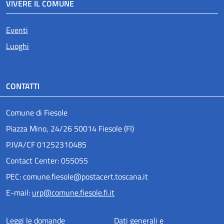
VIVERE IL COMUNE
Eventi
Luoghi
CONTATTI
Comune di Fiesole
Piazza Mino, 24/26 50014 Fiesole (FI)
P.IVA/CF 01252310485
Contact Center: 055055
PEC: comune.fiesole@postacert.toscana.it
E-mail:
urp@comune.fiesole.fi.it
Menu piè di pagina
Leggi le domande
Dati generali e