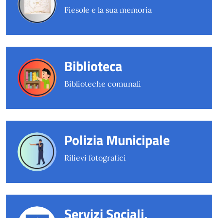
Fiesole e la sua memoria
Biblioteca
Biblioteche comunali
Polizia Municipale
Rilievi fotografici
Servizi Sociali,