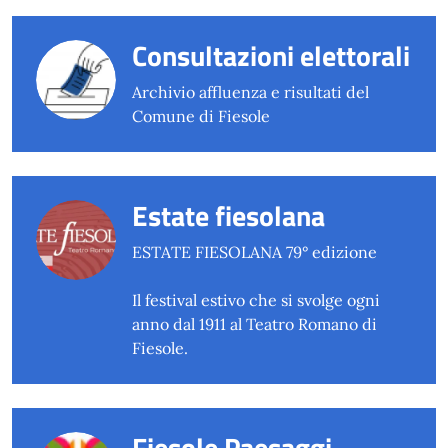
Consultazioni elettorali
Archivio affluenza e risultati del
Comune di Fiesole
Estate fiesolana
ESTATE FIESOLANA 79° edizione
Il festival estivo che si svolge ogni
anno dal 1911 al Teatro Romano di
Fiesole.
Fiesole Paesaggi