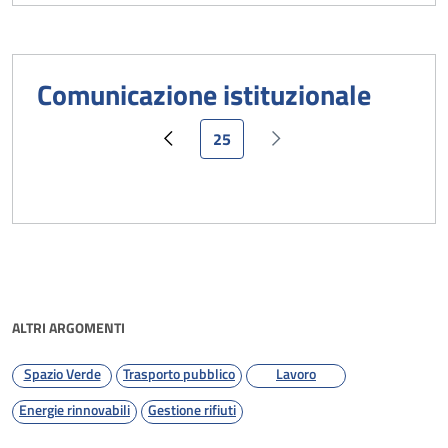
Comunicazione istituzionale
Pagina attuale
25
Pagina precedente
Pagina successiva
ALTRI ARGOMENTI
Spazio Verde
Trasporto pubblico
Lavoro
Energie rinnovabili
Gestione rifiuti