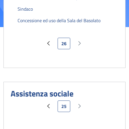
Sindaco
Concessione ed uso della Sala del Basolato
Pagina attuale
26
Pagina precedente
Pagina successiva
Assistenza sociale
Pagina attuale
25
Pagina precedente
Pagina successiva