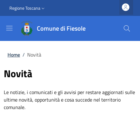
Salta al contenuto principale
Vai al contenuto del piè di pagina
Slim top
Regione Toscana
Comune di Fiesole
Briciole di pane
Home
/
Novità
Novità
Le notizie, i comunicati e gli avvisi per restare aggiornati sulle
ultime novità, opportunità e cosa succede nel territorio
comunale.