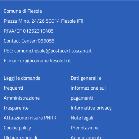
Comune di Fiesole
Piazza Mino, 24/26 50014 Fiesole (FI)
P.IVA/CF 01252310485
Contact Center: 055055
PEC: comune.fiesole@postacert.toscana.it
E-mail:
urp@comune.fiesole.fi.it
Menu piè di pagina
Leggi le domande
Dati generali e
frequenti
informazione sui
Amministrazione
pagamenti
trasparente
Informativa privacy
Attuazione misure PNRR
Note legali
Cookie policy
Prenotazione
DIchiarazione di
Appuntamento