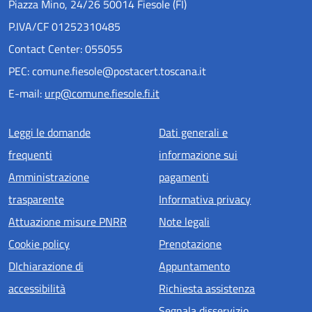
Piazza Mino, 24/26 50014 Fiesole (FI)
P.IVA/CF 01252310485
Contact Center: 055055
PEC: comune.fiesole@postacert.toscana.it
E-mail:
urp@comune.fiesole.fi.it
Menu piè di pagina
Leggi le domande
Dati generali e
frequenti
informazione sui
Amministrazione
pagamenti
trasparente
Informativa privacy
Attuazione misure PNRR
Note legali
Cookie policy
Prenotazione
DIchiarazione di
Appuntamento
accessibilità
Richiesta assistenza
Segnala disservizio