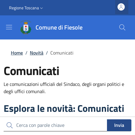
Salta al contenuto principale
Vai al contenuto del piè di pagina
Slim top
Regione Toscana
Comune di Fiesole
Briciole di pane
Home
/
Novità
/
Comunicati
Comunicati
Le comunicazioni ufficiali del Sindaco, degli organi politici e
degli uffici comunali.
Esplora le novità: Comunicati
Cerca
Invia