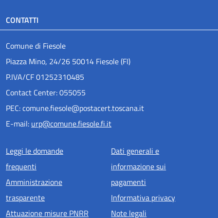
CONTATTI
Comune di Fiesole
Piazza Mino, 24/26 50014 Fiesole (FI)
P.IVA/CF 01252310485
Contact Center: 055055
PEC: comune.fiesole@postacert.toscana.it
E-mail:
urp@comune.fiesole.fi.it
Menu piè di pagina
Leggi le domande
Dati generali e
frequenti
informazione sui
Amministrazione
pagamenti
trasparente
Informativa privacy
Attuazione misure PNRR
Note legali