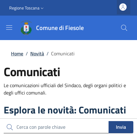
Salta al contenuto principale
Vai al contenuto del piè di pagina
Slim top
Regione Toscana
Comune di Fiesole
Briciole di pane
Home
/
Novità
/
Comunicati
Comunicati
Le comunicazioni ufficiali del Sindaco, degli organi politici e
degli uffici comunali.
Esplora le novità: Comunicati
Cerca
Invia