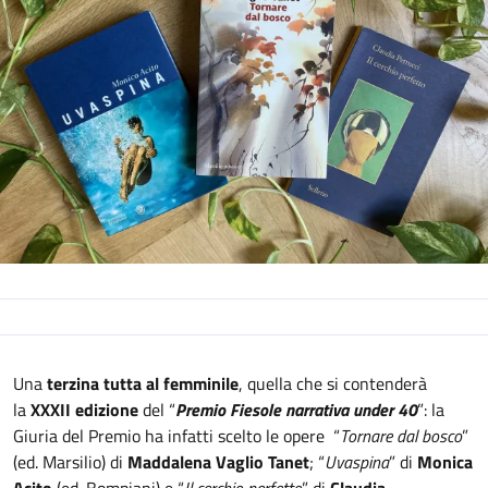
Descrizione
Una
terzina
tutta al femminile
, quella che si contenderà
la
XXXII edizione
del “
Premio Fiesole narrativa under 40
”: la
Giuria del Premio ha infatti scelto le opere “
Tornare dal bosco
”
(ed. Marsilio) di
Maddalena Vaglio Tanet
; “
Uvaspina
” di
Monica
Acito
(ed. Bompiani) e “
Il cerchio perfetto
” di
Claudia