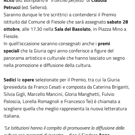
Petrucci
(ed. Sellerio).
Saranno dunque le tre scrittrici a contendersi il Premio
istituito dal Comune di Fiesole che sarà assegnato
sabato 28
ottobre
, alle 17.30 nella
Sala del Basolato
, in Piazza Mino a
Fiesole.
In quell’occasione saranno consegnati anche i
premi
speciali
che la Giuria ogni anno conferisce a figure del
panorama artistico e culturale che hanno lasciato un segno
nella promozione e diffusione della cultura.
Sedici
le
opere
selezionate per il Premio, tra cui la Giuria
(presieduta da Franco Cesati e composta da Caterina Briganti,
Silvia Gigli, Marcello Mancini, Gloria Manghetti, Fulvio
Paloscia, Lorella Romagnoli e Francesco Tei) è chiamata a
scegliere quella che meglio rappresenta la nuova letteratura
italiana.
“Le Istituzioni hanno il compito di promuovere la diffusione della
cultura con momenti di incontro
– dice il Sindaco
Anna