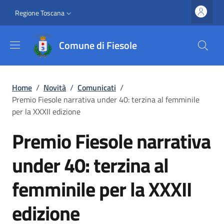
Salta al contenuto principale
Vai al contenuto del piè di pagina
Slim top
Regione Toscana
Comune di Fiesole
Briciole di pane
Home
/
Novità
/
Comunicati
/
Premio Fiesole narrativa under 40: terzina al femminile
per la XXXII edizione
Premio Fiesole narrativa
under 40: terzina al
femminile per la XXXII
edizione