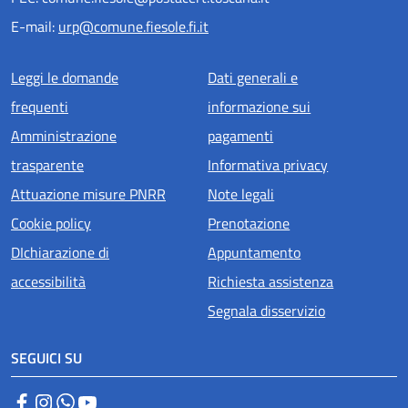
E-mail:
urp@comune.fiesole.fi.it
Menu piè di pagina
Leggi le domande
Dati generali e
frequenti
informazione sui
Amministrazione
pagamenti
trasparente
Informativa privacy
Attuazione misure PNRR
Note legali
Cookie policy
Prenotazione
DIchiarazione di
Appuntamento
accessibilità
Richiesta assistenza
Segnala disservizio
SEGUICI SU
Facebook
Instagram
WhatsApp
YouTube