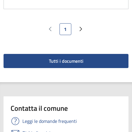
Pagina attuale
1
Pagina precedente
Pagina successiva
Tutti i documenti
Contatta il comune
Leggi le domande frequenti