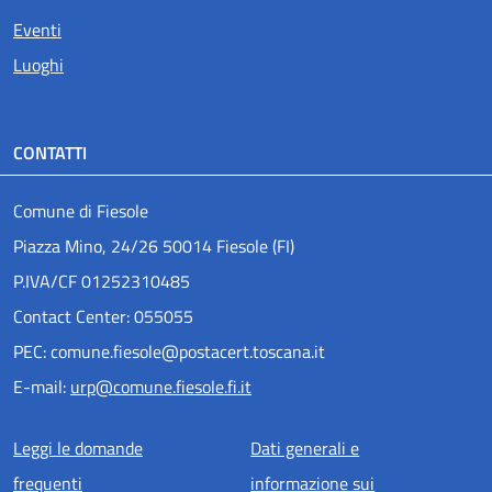
Eventi
Luoghi
CONTATTI
Comune di Fiesole
Piazza Mino, 24/26 50014 Fiesole (FI)
P.IVA/CF 01252310485
Contact Center: 055055
PEC: comune.fiesole@postacert.toscana.it
E-mail:
urp@comune.fiesole.fi.it
Menu piè di pagina
Leggi le domande
Dati generali e
frequenti
informazione sui