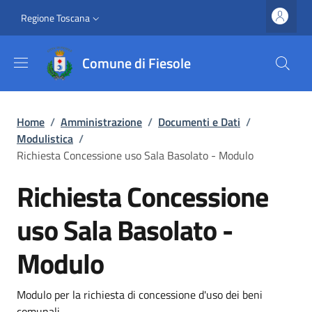
Salta al contenuto principale
Vai al contenuto del piè di pagina
Slim top
Regione Toscana
Comune di Fiesole
Briciole di pane
Home
/
Amministrazione
/
Documenti e Dati
/
Modulistica
/
Richiesta Concessione uso Sala Basolato - Modulo
Richiesta Concessione
uso Sala Basolato -
Modulo
Dettagli
Modulo per la richiesta di concessione d'uso dei beni
comunali