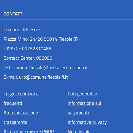
CONTATTI
Comune di Fiesole
Piazza Mino, 24/26 50014 Fiesole (FI)
P.IVA/CF 01252310485
Contact Center: 055055
PEC: comune.fiesole@postacert.toscana.it
E-mail:
urp@comune.fiesole.fi.it
Menu piè di pagina
Leggi le domande
Dati generali e
frequenti
informazione sui
Amministrazione
pagamenti
trasparente
Informativa privacy
Attuazione misure PNRR
Note legali