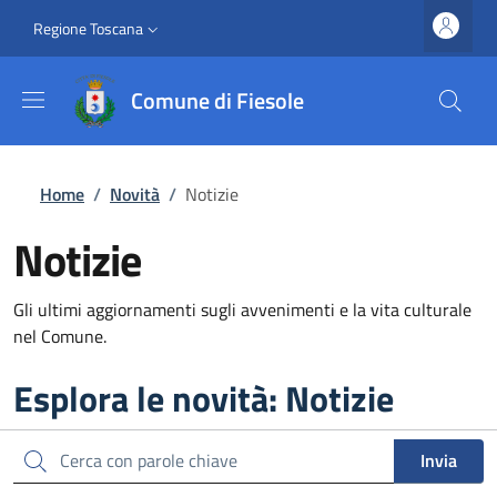
Salta al contenuto principale
Vai al contenuto del piè di pagina
Slim top
Regione Toscana
Comune di Fiesole
Briciole di pane
Home
/
Novità
/
Notizie
Notizie
Gli ultimi aggiornamenti sugli avvenimenti e la vita culturale
nel Comune.
Esplora le novità: Notizie
Cerca
Invia