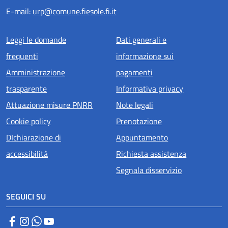
E-mail:
urp@comune.fiesole.fi.it
Menu piè di pagina
Leggi le domande
Dati generali e
frequenti
informazione sui
Amministrazione
pagamenti
trasparente
Informativa privacy
Attuazione misure PNRR
Note legali
Cookie policy
Prenotazione
DIchiarazione di
Appuntamento
accessibilità
Richiesta assistenza
Segnala disservizio
SEGUICI SU
Facebook
Instagram
WhatsApp
YouTube