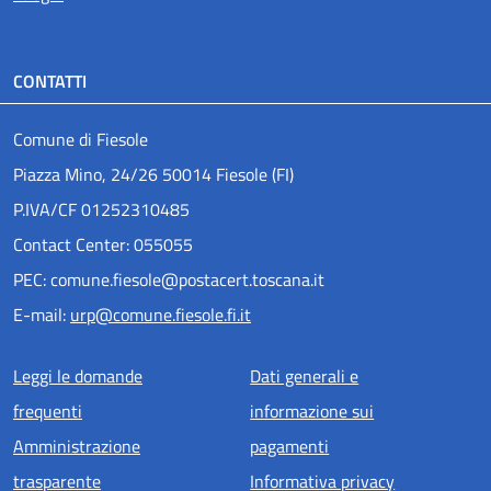
CONTATTI
Comune di Fiesole
Piazza Mino, 24/26 50014 Fiesole (FI)
P.IVA/CF 01252310485
Contact Center: 055055
PEC: comune.fiesole@postacert.toscana.it
E-mail:
urp@comune.fiesole.fi.it
Menu piè di pagina
Leggi le domande
Dati generali e
frequenti
informazione sui
Amministrazione
pagamenti
trasparente
Informativa privacy