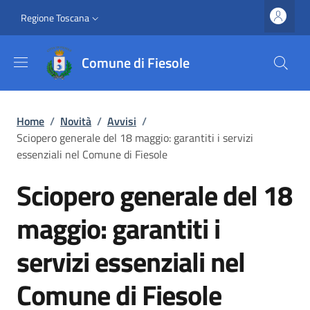
Salta al contenuto principale
Vai al contenuto del piè di pagina
Slim top
Regione Toscana
Comune di Fiesole
Briciole di pane
Home
/
Novità
/
Avvisi
/
Sciopero generale del 18 maggio: garantiti i servizi
essenziali nel Comune di Fiesole
Sciopero generale del 18
maggio: garantiti i
servizi essenziali nel
Comune di Fiesole