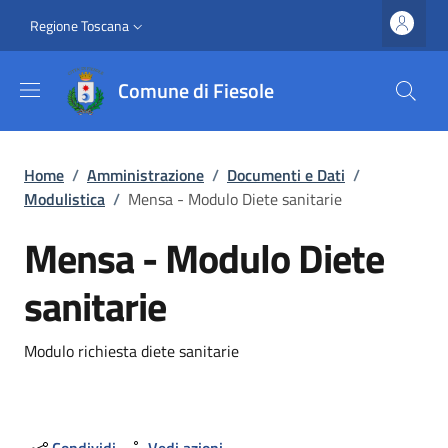
Salta al contenuto principale
Vai al contenuto del piè di pagina
Slim top
Regione Toscana
Comune di Fiesole
Briciole di pane
Home
/
Amministrazione
/
Documenti e Dati
/
Modulistica
/
Mensa - Modulo Diete sanitarie
Mensa - Modulo Diete
sanitarie
Dettagli
Modulo richiesta diete sanitarie
Condividi
Vedi azioni