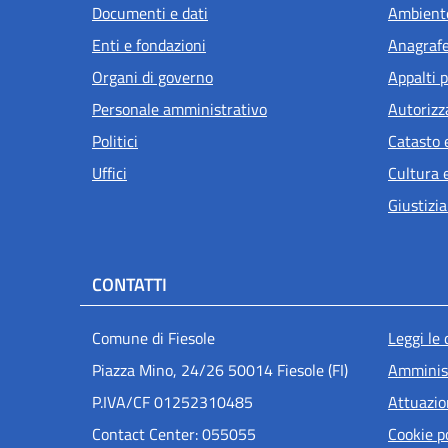
Documenti e dati
Ambient
Enti e fondazioni
Anagrafe 
Organi di governo
Appalti p
Personale amministrativo
Autorizz
Politici
Catasto 
Uffici
Cultura 
Giustizia
CONTATTI
Men
Comune di Fiesole
Leggi le
Piazza Mino, 24/26 50014 Fiesole (FI)
Amminist
P.IVA/CF 01252310485
Attuazi
Contact Center: 055055
Cookie p