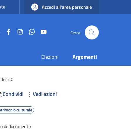
nte
Accedi all'area personale
Facebook
Instagram
WhatsApp
YouTube
u
Cerca
Elezioni
Argomenti
nder 40
Condividi
Vedi azioni
atrimonio culturale
po di documento