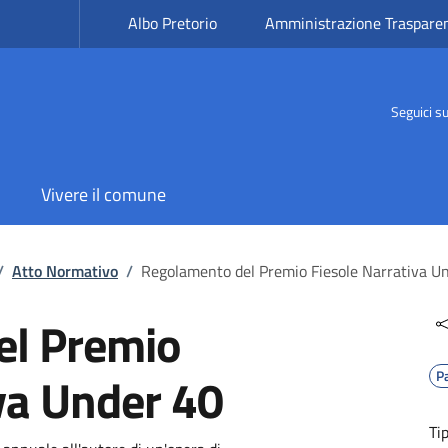
Albo Pretorio
Amministrazione Traspare
Seguici s
Vivere il comune
/
Atto Normativo
/
Regolamento del Premio Fiesole Narrativa U
el Premio
va Under 40
P
Ti