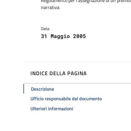
Dettagli
Regolamento per l'assegnazione di un premio 
narrativa
Data:
31 Maggio 2005
INDICE DELLA PAGINA
Descrizione
Ufficio responsabile del documento
Ulteriori informazioni