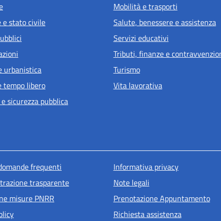
e
Mobilità e trasporti
e stato civile
Salute, benessere e assistenza
ubblici
Servizi educativi
azioni
Tributi, finanze e contravvenzio
e urbanistica
Turismo
e tempo libero
Vita lavorativa
 e sicurezza pubblica
u piè di pagina
 domande frequenti
Informativa privacy
razione trasparente
Note legali
one misure PNRR
Prenotazione Appuntamento
olicy
Richiesta assistenza