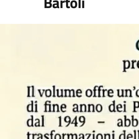
Bartoli
Image