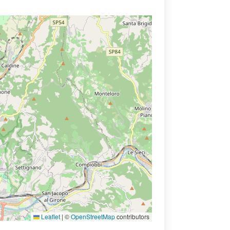
Leaflet
|
©
OpenStreetMap
contributors