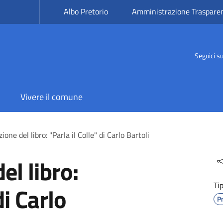
Albo Pretorio
Amministrazione Traspare
Seguici s
Vivere il comune
one del libro: "Parla il Colle" di Carlo Bartoli
el libro:
Ti
di Carlo
P