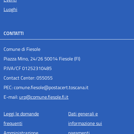
Luoghi
CONTATTI
Comune di Fiesole
Piazza Mino, 24/26 50014 Fiesole (FI)
P.IVA/CF 01252310485
Contact Center: 055055
PEC: comune.fiesole@postacert.toscana.it
E-mail:
urp@comune.fiesole.fi.it
Menu piè di pagina
Leggi le domande
Dati generali e
frequenti
informazione sui
Amministrazione
pagamenti