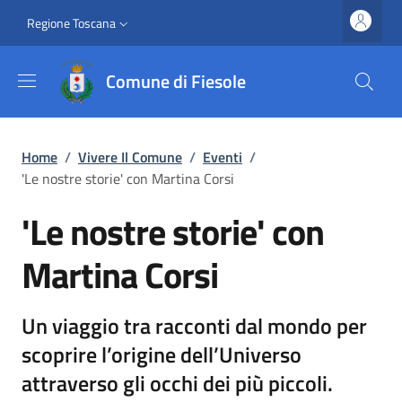
Salta al contenuto principale
Vai al contenuto del piè di pagina
Slim top
Regione Toscana
Comune di Fiesole
Briciole di pane
Home
/
Vivere Il Comune
/
Eventi
/
'Le nostre storie' con Martina Corsi
'Le nostre storie' con
Martina Corsi
Un viaggio tra racconti dal mondo per
scoprire l’origine dell’Universo
attraverso gli occhi dei più piccoli.