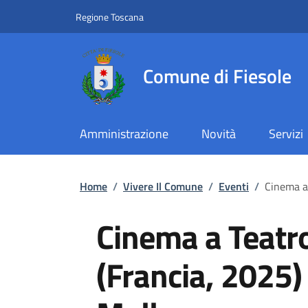
Slim top
Salta al contenuto principale
Vai al contenuto del piè di pagina
Regione Toscana
Comune di Fiesole
Amministrazione
Novità
Servizi
Briciole di pane
Home
/
Vivere Il Comune
/
Eventi
/
Cinema a 
Cinema a Teatr
(Francia, 2025)