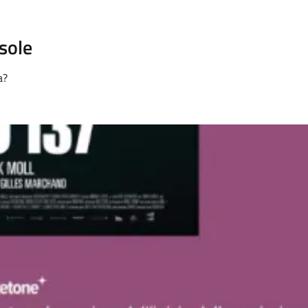
esole
a?