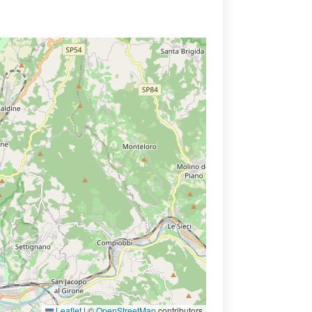
Leaflet
|
©
OpenStreetMap
contributors