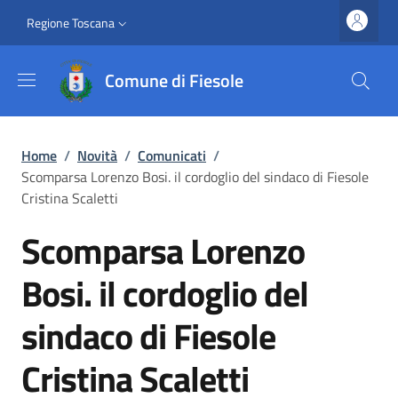
Salta al contenuto principale
Vai al contenuto del piè di pagina
Slim top
Regione Toscana
Comune di Fiesole
Briciole di pane
Home
/
Novità
/
Comunicati
/
Scomparsa Lorenzo Bosi. il cordoglio del sindaco di Fiesole
Cristina Scaletti
Scomparsa Lorenzo
Bosi. il cordoglio del
sindaco di Fiesole
Cristina Scaletti