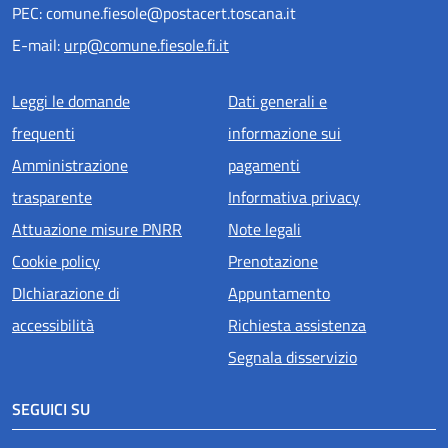
PEC: comune.fiesole@postacert.toscana.it
E-mail:
urp@comune.fiesole.fi.it
Menu piè di pagina
Leggi le domande
Dati generali e
frequenti
informazione sui
Amministrazione
pagamenti
trasparente
Informativa privacy
Attuazione misure PNRR
Note legali
Cookie policy
Prenotazione
DIchiarazione di
Appuntamento
accessibilità
Richiesta assistenza
Segnala disservizio
SEGUICI SU