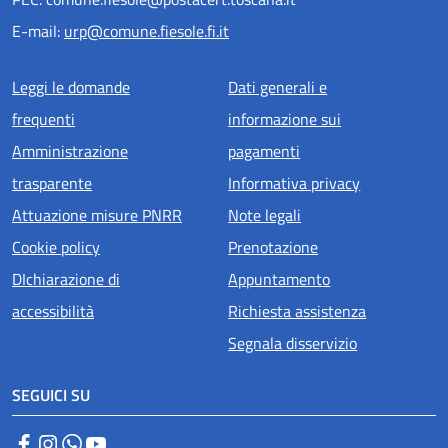
E-mail:
urp@comune.fiesole.fi.it
Menu piè di pagina
Leggi le domande
Dati generali e
frequenti
informazione sui
Amministrazione
pagamenti
trasparente
Informativa privacy
Attuazione misure PNRR
Note legali
Cookie policy
Prenotazione
DIchiarazione di
Appuntamento
accessibilità
Richiesta assistenza
Segnala disservizio
SEGUICI SU
Facebook
Instagram
WhatsApp
YouTube