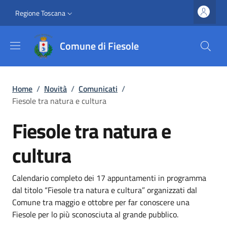
Salta al contenuto principale
Vai al contenuto del piè di pagina
Slim top
Regione Toscana
Comune di Fiesole
Briciole di pane
Home
/
Novità
/
Comunicati
/
Fiesole tra natura e cultura
Fiesole tra natura e
cultura
Dettagli
Descrizione breve
Calendario completo dei 17 appuntamenti in programma
dal titolo “Fiesole tra natura e cultura” organizzati dal
Comune tra maggio e ottobre per far conoscere una
Fiesole per lo più sconosciuta al grande pubblico.