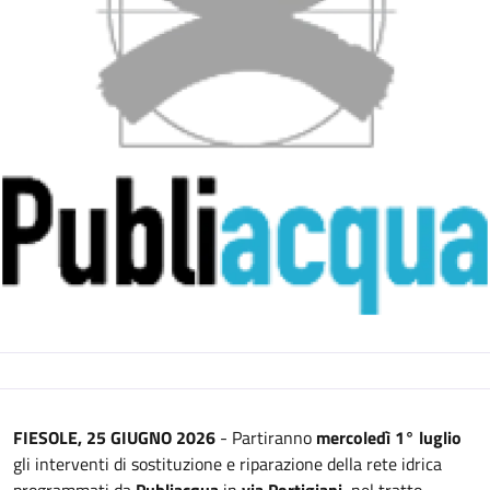
Descrizione
FIESOLE, 25 GIUGNO 2026
- Partiranno
mercoledì 1° luglio
gli interventi di sostituzione e riparazione della rete idrica
programmati da
Publiacqua
in
via Portigiani
, nel tratto