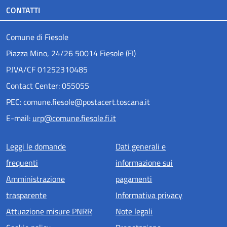
CONTATTI
Comune di Fiesole
Piazza Mino, 24/26 50014 Fiesole (FI)
P.IVA/CF 01252310485
Contact Center: 055055
PEC: comune.fiesole@postacert.toscana.it
E-mail:
urp@comune.fiesole.fi.it
Menu piè di pagina
Leggi le domande
Dati generali e
frequenti
informazione sui
Amministrazione
pagamenti
trasparente
Informativa privacy
Attuazione misure PNRR
Note legali