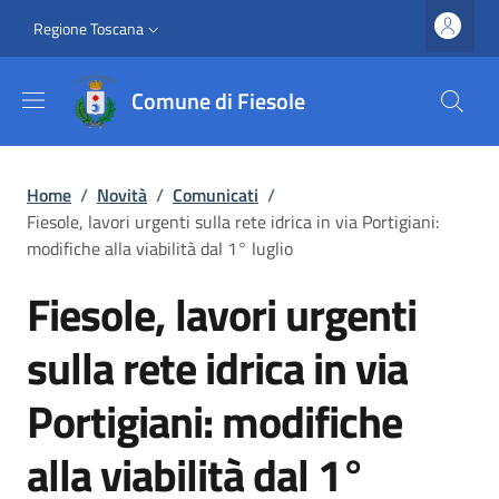
Salta al contenuto principale
Vai al contenuto del piè di pagina
Slim top
Regione Toscana
Comune di Fiesole
Briciole di pane
Home
/
Novità
/
Comunicati
/
Fiesole, lavori urgenti sulla rete idrica in via Portigiani:
modifiche alla viabilità dal 1° luglio
Fiesole, lavori urgenti
sulla rete idrica in via
Portigiani: modifiche
alla viabilità dal 1°