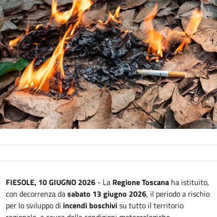
Descrizione
FIESOLE, 10 GIUGNO 2026
- La
Regione Toscana
ha istituito,
con decorrenza da
sabato 13 giugno 2026
, il periodo a rischio
per lo sviluppo di
incendi boschivi
su tutto il territorio
regionale, a causa delle condizioni meteorologiche