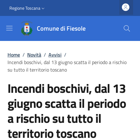
Salta al contenuto principale
Vai al contenuto del piè di pagina
Slim top
Regione Toscana
Comune di Fiesole
Briciole di pane
Home
/
Novità
/
Avvisi
/
Incendi boschivi, dal 13 giugno scatta il periodo a rischio
su tutto il territorio toscano
Incendi boschivi, dal 13
giugno scatta il periodo
a rischio su tutto il
territorio toscano