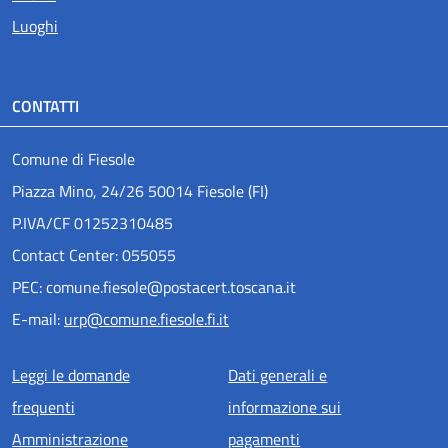
Luoghi
CONTATTI
Comune di Fiesole
Piazza Mino, 24/26 50014 Fiesole (FI)
P.IVA/CF 01252310485
Contact Center: 055055
PEC: comune.fiesole@postacert.toscana.it
E-mail:
urp@comune.fiesole.fi.it
Menu piè di pagina
Leggi le domande
Dati generali e
frequenti
informazione sui
Amministrazione
pagamenti