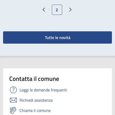
Pagina attuale
2
Pagina precedente
Pagina successiva
Tutte le novità
Contatta il comune
Leggi le domande frequenti
Richiedi assistenza
Chiama il comune