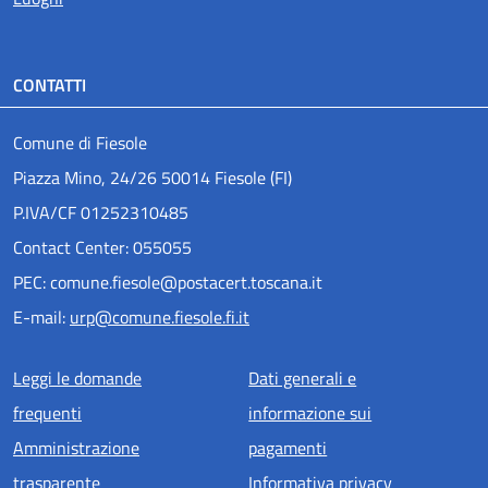
CONTATTI
Comune di Fiesole
Piazza Mino, 24/26 50014 Fiesole (FI)
P.IVA/CF 01252310485
Contact Center: 055055
PEC: comune.fiesole@postacert.toscana.it
E-mail:
urp@comune.fiesole.fi.it
Menu piè di pagina
Leggi le domande
Dati generali e
frequenti
informazione sui
Amministrazione
pagamenti
trasparente
Informativa privacy