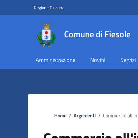
Slim top
Salta al contenuto principale
Vai al contenuto del piè di pagina
Regione Toscana
Comune di Fiesole
Amministrazione
Novità
Servizi
Briciole di pane
Home
/
Argomenti
/
Commercio all'in