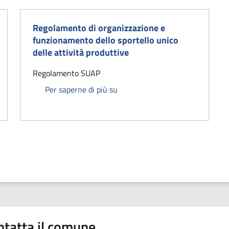
Regolamento di organizzazione e
funzionamento dello sportello unico
delle attività produttive
Regolamento SUAP
ntrassegno di qualità territoriale (Marchio Fiesole)
Regolamento di organizzazione e 
Per saperne di più su
ntatta il comune