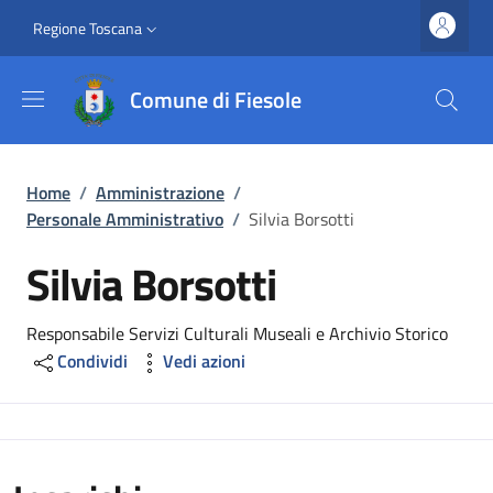
Salta al contenuto principale
Vai al contenuto del piè di pagina
Slim top
Regione Toscana
Comune di Fiesole
Briciole di pane
Home
/
Amministrazione
/
Personale Amministrativo
/
Silvia Borsotti
Silvia Borsotti
Responsabile Servizi Culturali Museali e Archivio Storico
Condividi
Vedi azioni