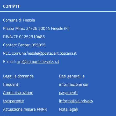
CONTATTI
Comune di Fiesole
Piazza Mino, 24/26 50014 Fiesole (FI)
P.IVA/CF 01252310485
Contact Center: 055055
PEC: comune.fiesole@postacert.toscana.it
E-mail:
urp@comune.fiesole.fi.it
Menu piè di pagina
Leggi le domande
Dati generali e
frequenti
informazione sui
Amministrazione
pagamenti
trasparente
Informativa privacy
Attuazione misure PNRR
Note legali