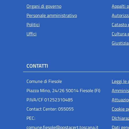
Organi di governo
Appalti p
Personale amministrativo
Autorizz
Politici
Catasto 
Uffici
Cultura 
Giustizia
CONTATTI
Men
Comune di Fiesole
Leggi le
Piazza Mino, 24/26 50014 Fiesole (FI)
Amminist
P.IVA/CF 01252310485
Attuazi
Contact Center: 055055
Cookie p
PEC:
DIchiaraz
comune.fiesole@postacert.toscana.it
Dati gen