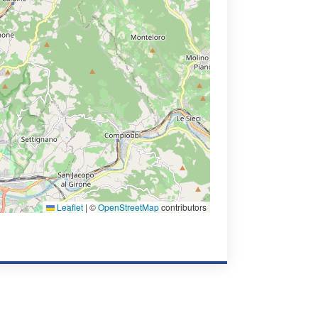
Leaflet
|
©
OpenStreetMap
contributors