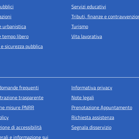
ubblici
Servizi educativi
azioni
Tributi, finanze e contravvenzio
e urbanistica
Turismo
e tempo libero
Vita lavorativa
 e sicurezza pubblica
u piè di pagina
 domande frequenti
Informativa privacy
razione trasparente
Note legali
one misure PNRR
Prenotazione Appuntamento
olicy
Richiesta assistenza
ione di accessibilità
Segnala disservizio
erali e informazione sui