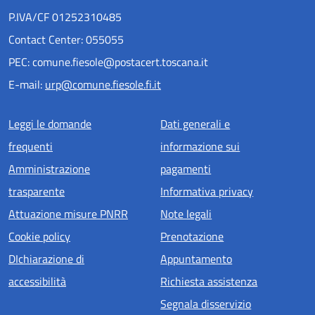
P.IVA/CF 01252310485
Contact Center: 055055
PEC: comune.fiesole@postacert.toscana.it
E-mail:
urp@comune.fiesole.fi.it
Menu piè di pagina
Leggi le domande
Dati generali e
frequenti
informazione sui
Amministrazione
pagamenti
trasparente
Informativa privacy
Attuazione misure PNRR
Note legali
Cookie policy
Prenotazione
DIchiarazione di
Appuntamento
accessibilità
Richiesta assistenza
Segnala disservizio