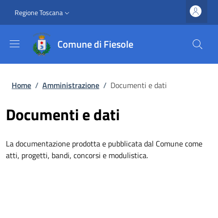
Salta al contenuto principale
Vai al contenuto del piè di pagina
Slim top
Regione Toscana
Comune di Fiesole
Briciole di pane
Home
/
Amministrazione
/
Documenti e dati
Documenti e dati
La documentazione prodotta e pubblicata dal Comune come
atti, progetti, bandi, concorsi e modulistica.