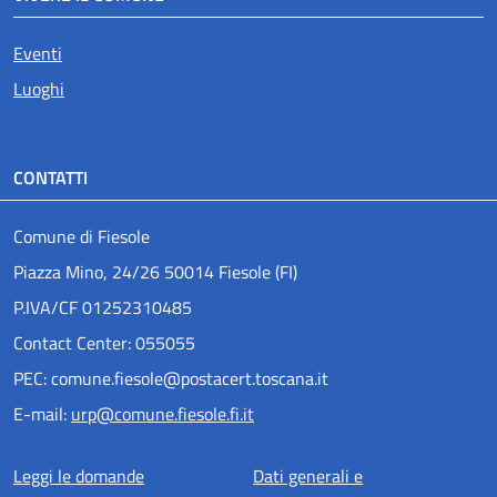
Eventi
Luoghi
CONTATTI
Comune di Fiesole
Piazza Mino, 24/26 50014 Fiesole (FI)
P.IVA/CF 01252310485
Contact Center: 055055
PEC: comune.fiesole@postacert.toscana.it
E-mail:
urp@comune.fiesole.fi.it
Menu piè di pagina
Leggi le domande
Dati generali e