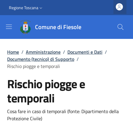
Salta al contenuto principale
Vai al contenuto del piè di pagina
Slim top
Regione Toscana
Comune di Fiesole
Briciole di pane
Home
/
Amministrazione
/
Documenti e Dati
/
Documento (tecnico) di Supporto
/
Rischio piogge e temporali
Rischio piogge e
temporali
Dettagli
Cosa fare in caso di temporali (fonte: Dipartimento della
Protezione Civile)