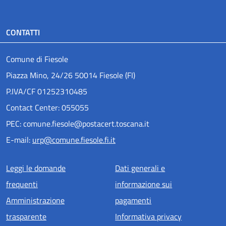
CONTATTI
Comune di Fiesole
Piazza Mino, 24/26 50014 Fiesole (FI)
P.IVA/CF 01252310485
Contact Center: 055055
PEC: comune.fiesole@postacert.toscana.it
E-mail:
urp@comune.fiesole.fi.it
Menu piè di pagina
Leggi le domande
Dati generali e
frequenti
informazione sui
Amministrazione
pagamenti
trasparente
Informativa privacy