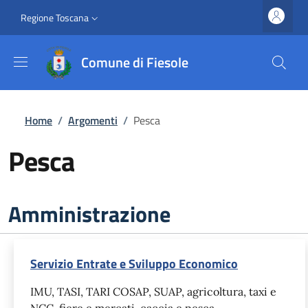
Salta al contenuto principale
Vai al contenuto del piè di pagina
Slim top
Regione Toscana
Comune di Fiesole
Briciole di pane
Home
/
Argomenti
/
Pesca
Pesca
Amministrazione
Servizio Entrate e Sviluppo Economico
IMU, TASI, TARI COSAP, SUAP, agricoltura, taxi e
NCC, fiere e mercati, caccia e pesca